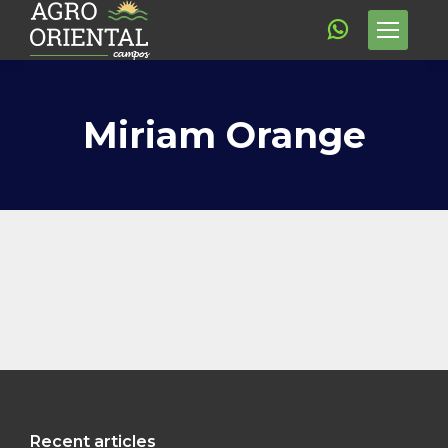
Miriam Orange
Recent articles