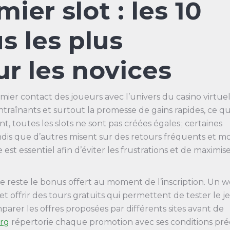
ier slot : les 10
s les plus
r les novices
ier contact des joueurs avec l’univers du casino virtuel.
traînants et surtout la promesse de gains rapides, ce qu
 toutes les slots ne sont pas créées égales ; certaines
andis que d’autres misent sur des retours fréquents et m
t essentiel afin d’éviter les frustrations et de maximise
ine reste le bonus offert au moment de l’inscription. Un
et offrir des tours gratuits qui permettent de tester le j
mparer les offres proposées par différents sites avant de
Org
répertorie chaque promotion avec ses conditions préc