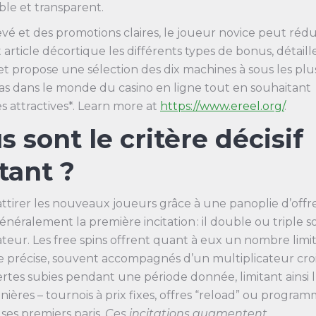
iable et transparent.
vé et des promotions claires, le joueur novice peut rédu
article décortique les différents types de bonus, détaille
 et propose une sélection des dix machines à sous les plu
as dans le monde du casino en ligne tout en souhaitant
s attractives*. Learn more at
https://www.ereel.org/
.
s sont le critère décisif
tant ?
r attirer les nouveaux joueurs grâce à une panoplie d’offr
éralement la première incitation : il double ou triple 
érateur. Les free spins offrent quant à eux un nombre limi
 précise, souvent accompagnés d’un multiplicateur croi
es subies pendant une période donnée, limitant ainsi l
ières – tournois à prix fixes, offres “reload” ou progra
ses premiers paris.
Ces incitations augmentent