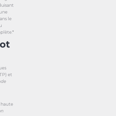
duisant
 une
ans le
du
mplète.*
lot
ues
TP) et
nde
; haute
on