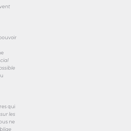
uvent
pouvoir
me
ucial
ossible
ou
res qui
sur les
vous ne
blige