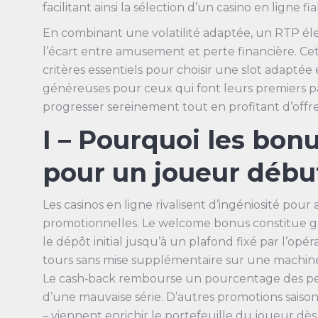
facilitant ainsi la sélection d’un casino en ligne f
En combinant une volatilité adaptée, un RTP éle
l’écart entre amusement et perte financière. Cet 
critères essentiels pour choisir une slot adaptée
généreuses pour ceux qui font leurs premiers p
progresser sereinement tout en profitant d’offre
I – Pourquoi les bonu
pour un joueur débu
Les casinos en ligne rivalisent d’ingéniosité pou
promotionnelles. Le welcome bonus constitue gén
le dépôt initial jusqu’à un plafond fixé par l’op
tours sans mise supplémentaire sur une machine
Le cash‑back rembourse un pourcentage des pert
d’une mauvaise série. D’autres promotions saisonn
– viennent enrichir le portefeuille du joueur dès 