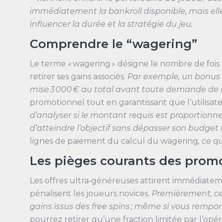
immédiatement la bankroll disponible, mais el
influencer la durée et la stratégie du jeu.
Comprendre le “wagering”
Le terme « wagering » désigne le nombre de foi
retirer ses gains associés.
Par exemple, un bonus d
mise 3 000 € au total avant toute demande de r
promotionnel tout en garantissant que l’utilisa
d’analyser si le montant requis est proportionn
d’atteindre l’objectif sans dépasser son budget in
lignes de paiement du calcul du wagering
, ce 
Les pièges courants des promo
Les offres ultra‑généreuses attirent immédiateme
pénalisent les joueurs novices.
Premièrement, ce
gains issus des free spins ; même si vous rempor
pourrez retirer qu’une fraction limitée par l’opé