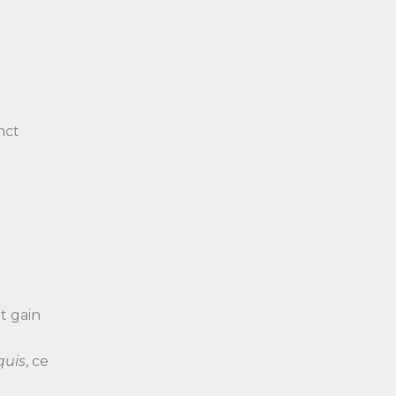
nct
t gain
quis
, ce