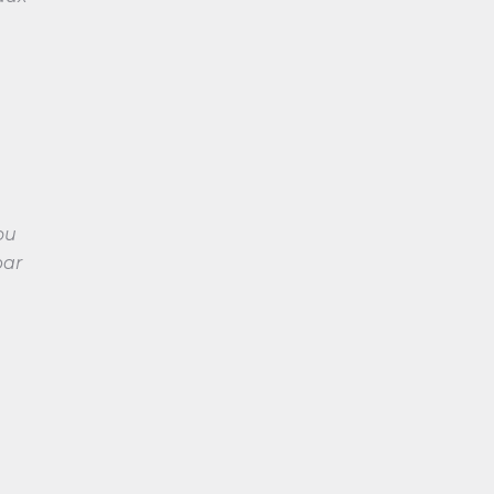
ou
par