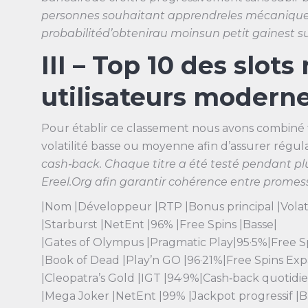
personnes souhaitant apprendreles mécaniquesd
probabilitéd’obtenirau moinsun petit gainest su
III – Top 10 des slo
utilisateurs moderne
Pour établir ce classement nous avons combiné tr
volatilité basse ou moyenne afin d’assurer régula
cash‑back
. Chaque titre a été testé pendant p
Ereel.Org afin garantir cohérence entre promesse
|Nom |Développeur |RTP |Bonus principal |Volati
|Starburst |NetEnt |96% |Free Spins |Basse|
|Gates of Olympus |Pragmatic Play|95·5%|Free S
|Book of Dead |Play’n GO |96·21%|Free Spins E
|Cleopatra’s Gold |IGT |94·9%|Cash‑back quotidie
|Mega Joker |NetEnt |99% |Jackpot progressif |B